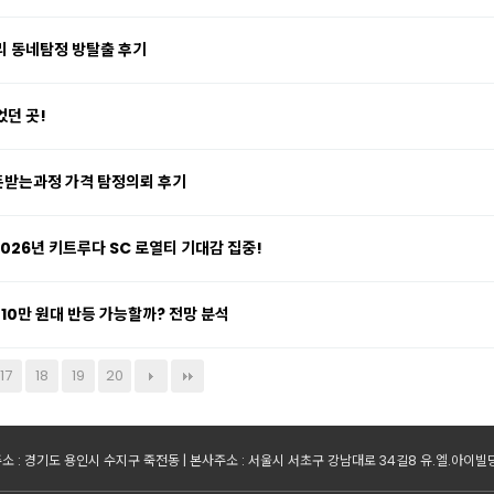
리 동네탐정 방탈출 후기
던 곳!
받는과정 가격 탐정의뢰 후기
2026년 키트루다 SC 로열티 기대감 집중!
10만 원대 반등 가능할까? 전망 분석
17
18
19
20
소 : 경기도 용인시 수지구 죽전동 | 본사주소 : 서울시 서초구 강남대로 34길8 유.엘.아이빌딩 6층 