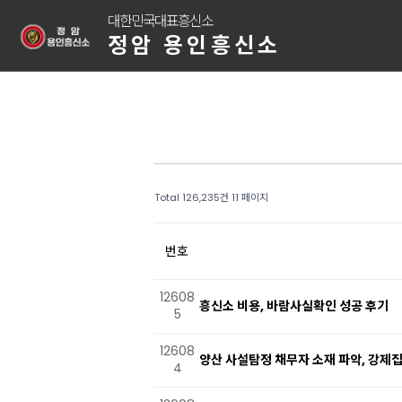
대한민국대표흥신소
정암 용인흥신소
Total 126,235건
11 페이지
번호
12608
흥신소 비용, 바람사실확인 성공 후기
5
12608
양산 사설탐정 채무자 소재 파악, 강제
4