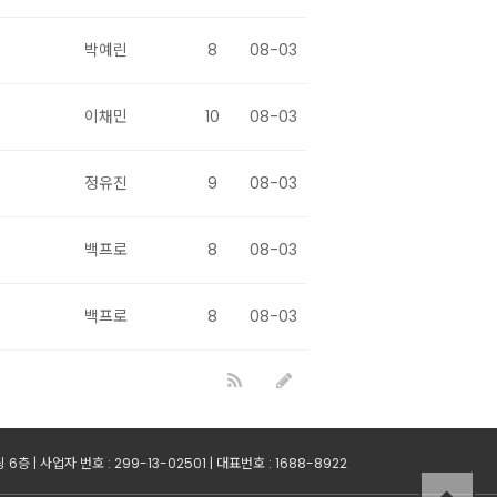
박예린
8
08-03
이채민
10
08-03
정유진
9
08-03
백프로
8
08-03
백프로
8
08-03
| 사업자 번호 : 299-13-02501 | 대표번호 : 1688-8922