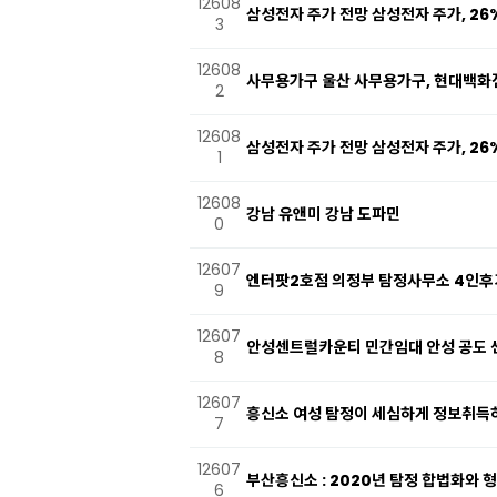
12608
삼성전자 주가 전망 삼성전자 주가, 26
3
12608
사무용가구 울산 사무용가구, 현대백
2
12608
삼성전자 주가 전망 삼성전자 주가, 26
1
12608
강남 유앤미 강남 도파민
0
12607
엔터팟2호점 의정부 탐정사무소 4인후
9
12607
안성센트럴카운티 민간임대 안성 공도 센
8
12607
흥신소 여성 탐정이 세심하게 정보취득
7
12607
부산흥신소 : 2020년 탐정 합법화와 
6