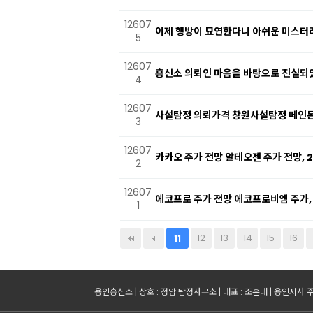
12607
이제 행방이 묘연한다니 아쉬운 미스터
5
12607
흥신소 의뢰인 마음을 바탕으로 진실되었
4
12607
사설탐정 의뢰가격 창원사설탐정 떼인돈
3
12607
카카오 주가 전망 알테오젠 주가 전망, 
2
12607
에코프로 주가 전망 에코프로비엠 주가, 
1
다음
맨끝
12
13
14
15
16
11
용인흥신소 | 상호 : 정암 탐정사무소 | 대표 : 조훈래 | 용인지사 주