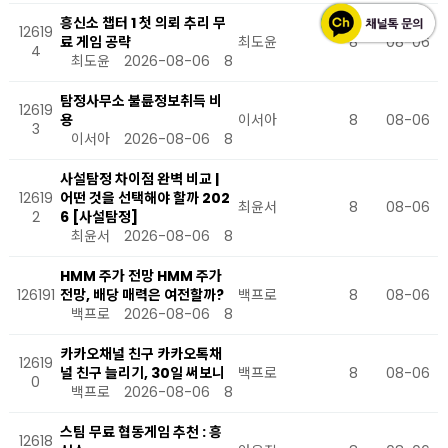
흥신소 챕터 1 첫 의뢰 추리 무
12619
료 게임 공략
최도윤
8
08-06
4
최도윤
2026-08-06
8
탐정사무소 불륜정보취득 비
12619
용
이서아
8
08-06
3
이서아
2026-08-06
8
사설탐정 차이점 완벽 비교 |
12619
어떤 것을 선택해야 할까 202
최윤서
8
08-06
2
6 [사설탐정]
최윤서
2026-08-06
8
HMM 주가 전망 HMM 주가
126191
전망, 배당 매력은 여전할까?
백프로
8
08-06
백프로
2026-08-06
8
카카오채널 친구 카카오톡채
12619
널 친구 늘리기, 30일 써보니
백프로
8
08-06
0
백프로
2026-08-06
8
스팀 무료 협동게임 추천 : 흥
12618