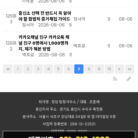
이하윤
2026-08-06
9
흥신소 선택 전 반드시 꼭 알아
12618
야 할 합법적 증거채집 가이드
정서아
9
08-06
3
정서아
2026-08-06
9
카카오채널 친구 카카오톡 채
12618
널 친구 0명에서 1,000명까
백프로
11
08-06
2
지, 제가 해본 방법
백프로
2026-08-06
11
1
2
3
4
5
6
8
9
10
7
회사명 : 정암 탐정사무소 / 대표 : 조훈래
용인지사 주소 : 경기도 용인시 수지구 죽전동
본사주소 : 서울시 서초구 강남대로 34길8 유.엘.아이빌딩 6층
사업자 등록번호 : 299-13-02501
대표전화 : 1688-8922