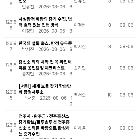
신소
안유진
8
08-06
9
안유진
2026-08-06
8
사설탐정 바람의 증거 수집, 법
12618
적 효력 있는 진행 방식
이정현
8
08-06
8
이정현
2026-08-06
8
12618
한국의 셜록 홈스, 탐정 유우종
박서진
8
08-06
7
박서진
2026-08-06
8
흥신소 의뢰 시작 전 꼭 확인해
12618
야할 공인탐정 체크리스트
송지현
8
08-06
6
송지현
2026-08-06
8
[서평] 세계 보물 찾기 학습만
12618
화 탐정사무소
백서준
10
08-06
5
백서준
2026-08-06
1
0
전주시 · 완주군 · 전주흥신소
증거확보/트루솔루션 전주흥
12618
신소 신뢰를 바탕으로 완성하
이하윤
9
08-06
4
는 증거수집