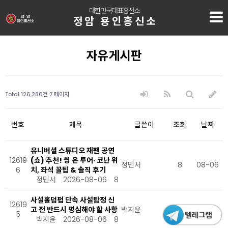
대한민국대표흥신소
정암 용인흥신소
자유게시판
Total 126,286건
7 페이지
번호
제목
글쓴이
조회
날짜
유니버셜 스튜디오 재팬 공연
12619
(쇼) 추천! 씽 온 투어· 코난 위
정민서
8
08-06
6
치, 좌석 꿀팁 & 솔직 후기
정민서
2026-08-06
8
사설홀덤펍 단속 사설탐정 신
12619
고 전 반드시 명심해야 할 사항
박지윤
8
08-06
5
박지윤
2026-08-06
8