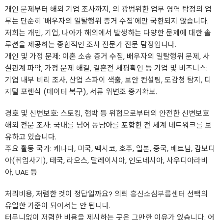
개인 문제부터 해외 기업 조사까지, 의 광범위한 업무 영역 탐정의 업
무는 단순히 '배우자의 일탈행위 증거 수집'에만 국한되지 않습니다.
저희는 개인, 기업, 나아가 해외에서 발생하는 다양한 문제에 대한 솔
루션을 제공하는 종합적인 조사 전문가 전문 탐정입니다.
개인 및 가정 문제: 이혼 소송 증거 수집, 배우자의 일탈행위 문제, 사
실관계 파악, 가정 문제 해결, 결혼전 세평확인 등 기업 및 비즈니스:
기업 내부 비리 조사, 산업 스파이 색출, 보안 컨설팅, 도감청 탐지, 디
지털 포렌식 (데이터 복구), 서류 위변조 증거확보.
경호 및 신변보호: 스토킹, 협박 등 위협으로부터의 안전한 신변보호
해외 전문 조사: 국내를 넘어 동남아를 포함한 전 세계 네트워크를 보
유하고 있습니다.
주요 활동 국가: 캐나다, 미국, 멕시코, 호주, 일본, 중국, 베트남, 캄보디
아(취업사기), 태국, 라오스, 말레이시아, 인도네시아, 사우디아라비
아, UAE 등
처리비용, 저렴한 것이 정답일까요? 의뢰
흥신소심부름센터
선택의
유일한 기준이 되어서는 안 됩니다.
터무니없이 저렴한 비용을 제시하는 곳은 그만한 이유가 있습니다. 어