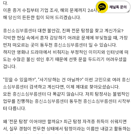
다.
이혼 증거 수집부터 기업 조사, 해외 문제까지 24시간 비밀 상담을 통
해 당신의 든든한 힘이 되어 드리겠습니다.
흥신소심부름센터
대한 불안감, 진짜 전문 탐정을 찾고 계신가요?
각박한 현실 속에서 혼자 감당하기 어려운 문제에 부딪혔을 때, 가장
먼저 떠오르는 곳이 동두천
흥신소심부름센터
일 수 있습니다.
하지만 영화나 드라마에서 비춰지는 부정적인 이미지와 인터넷에 떠
도는 수많은 불신 섞인 후기 때문에 선뜻 문을 두드리기 어려우셨을
겁니다.
"믿을 수 있을까?", "사기당하는 건 아닐까?" 이런 고민으로 여러
흥신
소심부름센터
검색하고 계신다면, 이제 제대로 찾아오셨습니다.
모든
흥신소심부름센터
다 똑같지 않습니다. 저희 탐정사는 불법적인
업무를 진행하는
흥신소심부름센터
동두천
흥신소심부름센터
시작부
터 다릅니다.
왜 '전문 탐정' 이어야만 할까요? 최근 탐정 자격증 취득이 쉬워지면
서, 실무 경험이 전무한 상태에서 탐정이라는 이름만 내걸고 활동하는