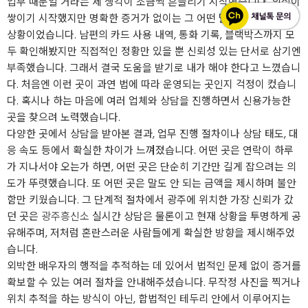
업무 때문일 거라는 제 생각이 조금씩 흔들리기 시작했습니다. 의심이
쌓이기 시작했지만 명확한 증거가 없이는 그 어떤 말도 꺼낼 수 없는
상황이었습니다. 남편의 카드 사용 내역, 통화 기록, 블랙박스까지 모
두 확인해봤지만 직접적인 정황만 있을 뿐 신뢰성 있는 단서로 삼기엔
부족했습니다. 그래서 결국 도움을 받기로 내가 해야 한다고 느꼈습니
다. 처음엔 이런 곳이 과연 법에 따라 운영되는 곳인지 걱정이 컸습니
다. 혹시나 하는 마음에 여러 업체와 상담을 진행하면서 신용가능한
곳을 찾으려 노력했습니다.
다양한 곳에서 상담을 받아본 결과, 업무 진행 절차이나 상담 태도, 대
응 속도 등에서 확실한 차이가 느껴졌습니다. 어떤 곳은 연락이 하루
가 지나서야 오는가 하면, 어떤 곳은 단순히 기간만 길게 잡으려는 의
도가 뚜렷했습니다. 또 어떤 곳은 말도 안 되는 금액을 제시하며 불안
함만 키웠습니다. 그 단계적 절차에서 광주에 위치한 가장 신뢰가 갔
던 곳은
광주흥신소
실시간 상담은 물론이고 현재 상황을 투명하게 공
유해주며, 저처럼 혼란스러운 사람들에게 확실한 방향을 제시해주었
습니다.
외박한 배우자의 행적을 추적하는 데 있어서 법적인 문제 없이 증거를
확보할 수 있는 여러 절차을 안내해주셨습니다. 무작정 사진을 찍거나
위치 추적을 하는 방식이 아닌, 합법적인 테두리 안에서 이루어지는