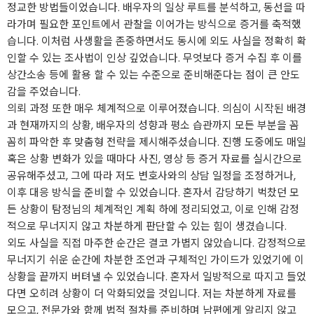
정교한 방법들이었습니다. 배우자의 일상 루트를 분석하고, 동선을 따
라가며 필요한 포인트에서 관찰을 이어가는 방식으로 증거를 축적했
습니다. 이처럼 사생활을 존중하면서도 동시에 외도 사실을 정확히 확
인할 수 있는 조사법이 인상 깊었습니다. 무엇보다 증거 수집 후 이를
상간소송 등에 활용 할 수 있는 수준으로 준비해준다는 점이 큰 안도
감을 주었습니다.
의뢰 과정 또한 매우 체계적으로 이루어졌습니다. 의심이 시작된 배경
과 현재까지의 상황, 배우자의 성향과 평소 습관까지 모든 부분을 꼼
꼼히 파악한 후 맞춤형 전략을 제시해주셨습니다. 진행 도중에도 매일
혹은 상황 변화가 있을 때마다 사진, 영상 등 증거 자료를 실시간으로
공유해주셨고, 그에 따라 저도 변호사와의 상담 일정을 조정하거나,
이후 대응 방식을 준비할 수 있었습니다. 혼자서 감당하기 벅찼던 모
든 상황이 탐정님의 체계적인 계획 하에 정리되었고, 이로 인해 감정
적으로 무너지지 않고 차분하게 판단할 수 있는 힘이 생겼습니다.
외도 사실을 직접 마주한 순간은 결코 가볍지 않았습니다. 감정적으로
무너지기 쉬운 순간에 차분한 조언과 구체적인 가이드가 있었기에 이
상황을 끝까지 버텨낼 수 있었습니다. 혼자서 일방적으로 따지고 들었
다면 오히려 상황이 더 악화되었을 것입니다. 저는 차분하게 자료를
모으고, 전문가와 함께 법적 절차를 준비하며 남편에게 알리지 않고