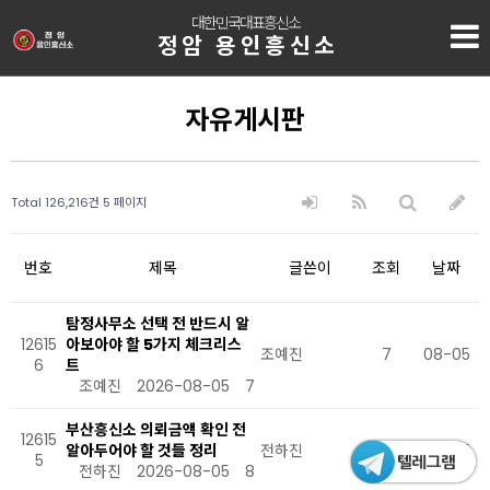
대한민국대표흥신소
정암 용인흥신소
자유게시판
Total 126,216건
5 페이지
번호
제목
글쓴이
조회
날짜
탐정사무소 선택 전 반드시 알
12615
아보아야 할 5가지 체크리스
조예진
7
08-05
6
트
조예진
2026-08-05
7
부산흥신소 의뢰금액 확인 전
12615
알아두어야 할 것들 정리
전하진
8
08-05
5
전하진
2026-08-05
8