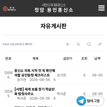
대한민국대표흥신소
정암 용인흥신소
자유게시판
Total 126,261건
6 페이지
번호
제목
글쓴이
조회
날짜
흥신소 의뢰 시작 전 꼭 확인해
12618
야할 공인탐정 체크리스트
송지현
6
08-06
6
송지현
2026-08-06
6
[서평] 세계 보물 찾기 학습만
12618
화 탐정사무소
백서준
6
08-06
5
백서준
2026-08-06
6