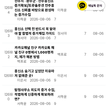
전주시 · 완주군 · 전주흥신소
증거확보/트루솔루션 전주흥
12618
신소 신뢰를 바탕으로 완성하
이하윤
7
08-06
4
는 증거수집
이하윤
2026-08-06
7
흥신소 선택 전 반드시 꼭 알아
12618
야 할 합법적 증거채집 가이드
정서아
7
08-06
3
정서아
2026-08-06
7
카카오채널 친구 카카오톡 채
12618
널 친구 0명에서 1,000명까
백프로
7
08-06
2
지, 제가 해본 방법
백프로
2026-08-06
7
흥신소 숨기고 싶었던 이유마
126181
저 없애준 곳!
이은서
9
08-06
이은서
2026-08-06
9
탐정사무소 외도의 증거 수집,
12618
적법하게 신중하게 확보하려
서하윤
9
08-06
0
면?
서하윤
2026-08-06
9