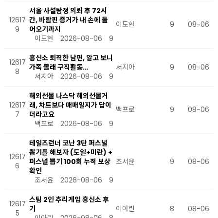
서울 사설탐정 의뢰 후 72시
12617
간, 바람핀 증거가 내 손에 들
이도현
9
08-06
9
어오기까지
이도현
2026-08-06
9
흥신소 퇴직한 남편, 알고 보니
12617
가족 몰래 구직활동…
서지아
9
08-06
8
서지아
2026-08-06
9
해외선물 나스닥 해외선물거
12617
래, 차트보다 매매일지가 답이
백프로
9
08-06
7
더라고요
백프로
2026-08-06
9
테일즈런너 코난 3탄 퍼스널
뽑기를 해보자 (도일+미란) +
12617
퍼스널 뽑기 100회 누적 보상
조서윤
9
08-06
6
확인
조서윤
2026-08-06
9
스팀 2인 추리게임 흥신소 후
12617
기
이아린
8
08-06
5