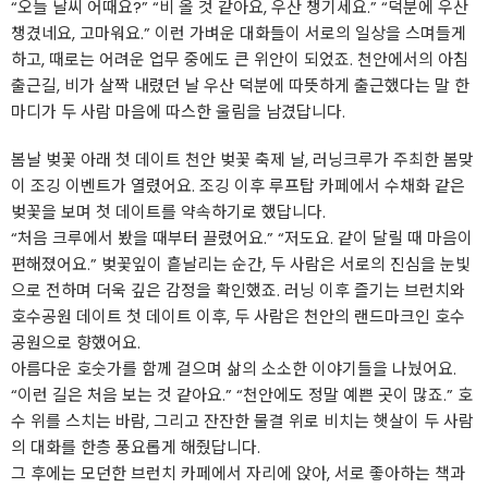
“오늘 날씨 어때요?” “비 올 것 같아요, 우산 챙기세요.” “덕분에 우산
챙겼네요, 고마워요.” 이런 가벼운 대화들이 서로의 일상을 스며들게
하고, 때로는 어려운 업무 중에도 큰 위안이 되었죠. 천안에서의 아침
출근길, 비가 살짝 내렸던 날 우산 덕분에 따뜻하게 출근했다는 말 한
마디가 두 사람 마음에 따스한 울림을 남겼답니다.
봄날 벚꽃 아래 첫 데이트 천안 벚꽃 축제 날, 러닝크루가 주최한 봄맞
이 조깅 이벤트가 열렸어요. 조깅 이후 루프탑 카페에서 수채화 같은
벚꽃을 보며 첫 데이트를 약속하기로 했답니다.
“처음 크루에서 봤을 때부터 끌렸어요.” “저도요. 같이 달릴 때 마음이
편해졌어요.” 벚꽃잎이 흩날리는 순간, 두 사람은 서로의 진심을 눈빛
으로 전하며 더욱 깊은 감정을 확인했죠. 러닝 이후 즐기는 브런치와
호수공원 데이트 첫 데이트 이후, 두 사람은 천안의 랜드마크인 호수
공원으로 향했어요.
아름다운 호숫가를 함께 걸으며 삶의 소소한 이야기들을 나눴어요.
“이런 길은 처음 보는 것 같아요.” “천안에도 정말 예쁜 곳이 많죠.” 호
수 위를 스치는 바람, 그리고 잔잔한 물결 위로 비치는 햇살이 두 사람
의 대화를 한층 풍요롭게 해줬답니다.
그 후에는 모던한 브런치 카페에서 자리에 앉아, 서로 좋아하는 책과