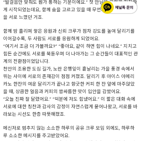
“발걸음만 맞춰도 뭔가 통하는 기분이에요.” 첫 만남은 그렇게 잔잔하
게 시작되었는데요, 함께 숨을 고르고 있을 때 무언가가 싹트는 순간
을 서로 느꼈던 거죠.
함께 땀 흘리며 쌓은 응원과 신뢰 크루가 점차 강도를 높여 달리기를
이어갈수록, 두 사람도 서로를 응원하게 되었어요.
“여기서 조금 더 가볼까요?” “좋아요, 같이 하면 힘이 나네요.” 지치고
힘든 순간에도 서로를 북돋우며 더 나아가는 그 순간들이 대표적인 관
계의 전환점이었답니다.
천안의 조용한 도심 길가, 노란 은행잎이 흩날리는 가을 풍경 속에서
뛰는 사이에 서로의 존재감이 점점 커졌죠. 달리기 후 아이스 아메리
카노 한잔의 여운 달리기가 끝나고 향긋한 커피 한 잔 앞에 마주앉았
을 때, 상큼한 얼음과 커피의 쌉싸름한 맛이 입안을 감쌌어요.
“오늘 진짜 잘 달렸어요.” “덕분에 저도 힘냈어요.” 이 짧은 대화 속에
서로에 대한 칭찬과 감사의 감정이 자연스럽게 묻어나왔고, 서로를 바
라보는 시선도 한층 따뜻해졌죠.
메신저로 멈추지 않는 소소한 하루의 공유 크루 모임 외에도, 하루하
루 소소한 메시지를 주고받았어요.