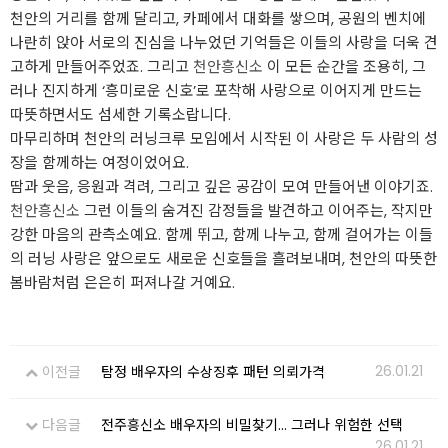
천안의 거리를 함께 달리고, 카페에서 대화를 쌓으며, 공원의 벤치에
나란히 앉아 서로의 진심을 나누었던 기억들은 이들의 사랑을 더욱 견
고하게 만들어주었죠. 그리고
천안흥신소
이 모든 순간을 조용히, 그
러나 진지하게 ‘흥미로운 신호’로 포착해 사랑으로 이어지게 만드는
따뜻하면서도 섬세한 기록소랍니다.
마무리하며 천안의 러닝크루 모임에서 시작된 이 사랑은 두 사람의 성
장을 함께하는 여정이었어요.
땀과 웃음, 응원과 격려, 그리고 깊은 공감이 모여 만들어낸 이야기죠.
천안흥신소
그런 이들의 숨겨진 감정들을 발견하고 이어주는, 작지만
강한 마음의 관측소예요. 함께 뛰고, 함께 나누고, 함께 걸어가는 이들
의 러닝 사랑은 앞으로도 새로운 신호들을 흘려보내며, 천안의 따뜻한
봄바람처럼 은은히 퍼져나갈 거예요.
26.01.21
이전글
탐정 배우자의 수상징후 패턴 의뢰가격
다음글
전주흥신소 배우자의 비밀찾기… 그러나 위험한 선택
26.01.21