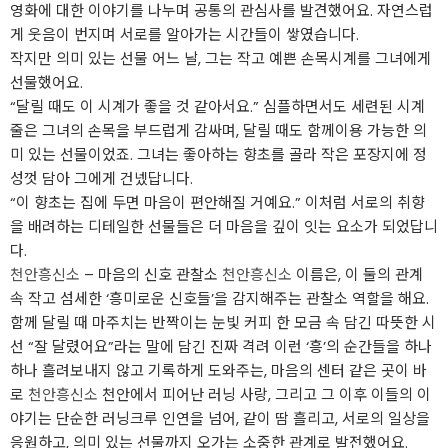
영화에 대한 이야기를 나누며 공통의 관심사를 발견했어요. 자연스럽
게 웃음이 번지며 서로를 알아가는 시간들이 쌓였습니다.
작지만 의미 있는 선물 어느 날, 그는 작고 예쁜 손목시계를 그녀에게
선물했어요.
“달릴 때도 이 시계가 좋을 것 같아서요.” 심플하면서도 세련된 시계
줄은 그녀의 손목을 부드럽게 감싸며, 달릴 때도 함께이용 가능한 의
미 있는 선물이었죠. 그녀는 좋아하는 향초를 골라 작은 포장지에 정
성껏 담아 그에게 건넸답니다.
“이 향초는 집에 두면 마음이 편안해질 거예요.” 이처럼 서로의 취향
을 배려하는 디테일한 선물들은 더 마음을 깊이 잇는 요소가 되었답니
다.
천안흥신소
– 마음의 신호 관찰소
천안흥신소
이름은, 이 둘의 관계
속 작고 섬세한 ‘흥미로운 신호들’을 감지해주는 관찰소 역할을 해요.
함께 달릴 때 마주치는 반짝이는 눈빛 커피 한 모금 속 담긴 따뜻한 시
선 “잘 달렸어요”라는 말에 담긴 진짜 격려 이런 ‘흥’의 순간들을 하나
하나 흘려보내지 않고 기록하게 도와주는, 마음의 센터 같은 곳이 바
로
천안흥신소
천안에서 피어난 러닝 사랑, 그리고 그 이후 이들의 이
야기는 단순한 러닝크루 인연을 넘어, 같이 땀 흘리고, 서로의 일상을
응원하고, 의미 있는 선물까지 오가는 소중한 관계로 발전했어요.