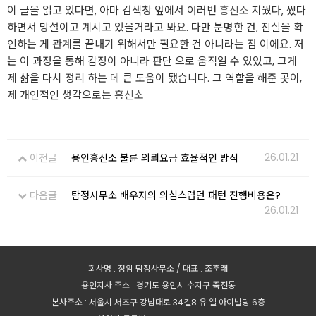
이 글을 읽고 있다면, 아마 검색창 앞에서 여러번
흥신소
지웠다, 썼다
하면서 망설이고 계시고 있을거라고 봐요. 다만 분명한 건, 진실을 확
인하는 게 관계를 끝내기 위해서만 필요한 건 아니라는 점 이에요. 저
는 이 과정을 통해 감정이 아니라 판단 으로 움직일 수 있었고, 그게
제 삶을 다시 정리 하는 데 큰 도움이 됐습니다. 그 역할을 해준 곳이,
제 개인적인 생각으로는
흥신소
26.01.21
이전글
용인흥신소 불륜 의뢰요금 효율적인 방식
다음글
탐정사무소 배우자의 의심스럽던 패턴 진행비용은?
26.01.21
회사명 : 정암 탐정사무소 / 대표 : 조훈래
용인지사 주소 : 경기도 용인시 수지구 죽전동
본사주소 : 서울시 서초구 강남대로 34길8 유.엘.아이빌딩 6층