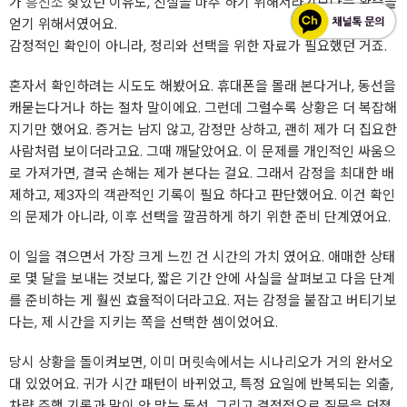
가
흥신소
찾았던 이유도, 진실을 마주 하기 위해서라기보다는 확증을
얻기 위해서였어요.
감정적인 확인이 아니라, 정리와 선택을 위한 자료가 필요했던 거죠.
혼자서 확인하려는 시도도 해봤어요. 휴대폰을 몰래 본다거나, 동선을
캐묻는다거나 하는 절차 말이에요. 그런데 그럴수록 상황은 더 복잡해
지기만 했어요. 증거는 남지 않고, 감정만 상하고, 괜히 제가 더 집요한
사람처럼 보이더라고요. 그때 깨달았어요. 이 문제를 개인적인 싸움으
로 가져가면, 결국 손해는 제가 본다는 걸요. 그래서 감정을 최대한 배
제하고, 제3자의 객관적인 기록이 필요 하다고 판단했어요. 이건 확인
의 문제가 아니라, 이후 선택을 깔끔하게 하기 위한 준비 단계였어요.
이 일을 겪으면서 가장 크게 느낀 건 시간의 가치 였어요. 애매한 상태
로 몇 달을 보내는 것보다, 짧은 기간 안에 사실을 살펴보고 다음 단계
를 준비하는 게 훨씬 효율적이더라고요. 저는 감정을 붙잡고 버티기보
다는, 제 시간을 지키는 쪽을 선택한 셈이었어요.
당시 상황을 돌이켜보면, 이미 머릿속에서는 시나리오가 거의 완서오
대 있었어요. 귀가 시간 패턴이 바뀌었고, 특정 요일에 반복되는 외출,
차량 주행 기록과 말이 안 맞는 동선, 그리고 결정적으로 질문을 던졌