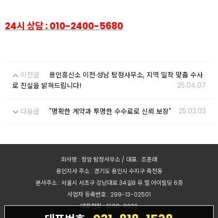
24시 상담 : 010-2400-5680
이전글
용인흥신소 이천·성남 탐정사무소, 지역 밀착 맞춤 수사
25.04.07
로 진실을 밝혀드립니다!
25.02.03
다음글
"명확한 계약과 투명한 수수료로 신뢰 보장"
회사명 : 정암 탐정사무소 / 대표 : 조훈래
용인지사 주소 : 경기도 용인시 수지구 죽전동
본사주소 : 서울시 서초구 강남대로 34길8 유.엘.아이빌딩 6층
사업자 등록번호 : 299-13-02501
대표전화 : 1688-8922